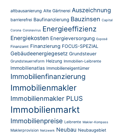
Auszeichnung
altbausanierung
Alte Gärtnerei
Bauzinsen
Baufinanzierung
barrierefrei
Capital
Energieeffizienz
Corona
Coronavirus
Energiekosten
Energieversorgung
Exposé
Finanzierung
FOCUS-SPEZIAL
Finanzamt
Gebäudeenergiegesetz
Grundsteuer
Heizung
Grundsteuerreform
Immobilien-Leibrente
Immobilienatlas
Immobilieneigentümer
Immobilienfinanzierung
Immobilienmakler
Immobilienmakler PLUS
Immobilienmarkt
Immobilienpreise
Leibrente
Makler-Kompass
Neubau
Neubaugebiet
Maklerprovision
Netzwerk